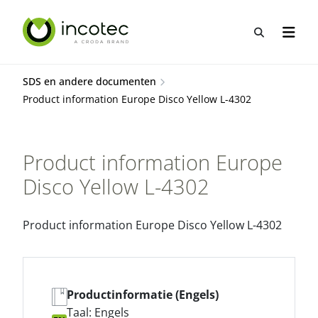
Sla
Sla
over
over
Open zo
Open n
naar
naar
hoofdpagina
menu
SDS en andere documenten
Product information Europe Disco Yellow L-4302
Product information Europe
Disco Yellow L-4302
Product information Europe Disco Yellow L-4302
Productinformatie (Engels)
Taal: Engels