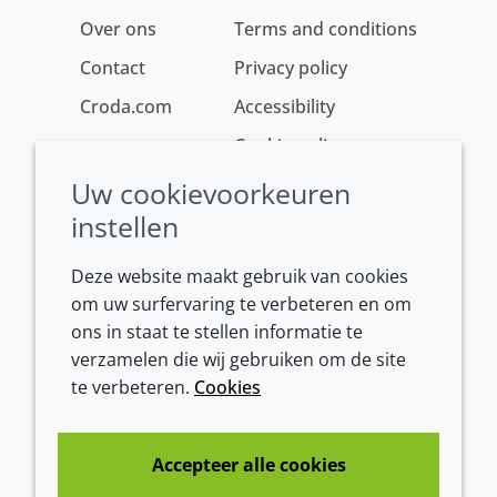
Over ons
Terms and conditions
Contact
Privacy policy
Croda.com
Accessibility
Cookie policy
Conditions of sale
Uw cookievoorkeuren
instellen
Deze website maakt gebruik van cookies
om uw surfervaring te verbeteren en om
ons in staat te stellen informatie te
verzamelen die wij gebruiken om de site
te verbeteren.
Cookies
Westeinde 107
1601 BL Enkhuizen
The Netherlands
Accepteer alle cookies
Tel:
+31 (0)228 358000