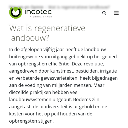
Sla
Sla
Nieuws en Opinie
Wat is regeneratieve landbouw?
over
over
Open zo
Open n
naar
naar
hoofdpagina
menu
Wat is regeneratieve
landbouw?
In de afgelopen vijftig jaar heeft de landbouw
buitengewone vooruitgang geboekt op het gebied
van opbrengst en efficiëntie. Deze revolutie,
aangedreven door kunstmest, pesticiden, irrigatie
en verbeterde gewasvariëteiten, heeft bijgedragen
aan de voeding van miljarden mensen. Maar
diezelfde praktijken hebben veel
landbouwsystemen uitgeput. Bodems zijn
aangetast, de biodiversiteit is uitgehold en de
kosten voor het op peil houden van de
opbrengsten stijgen.