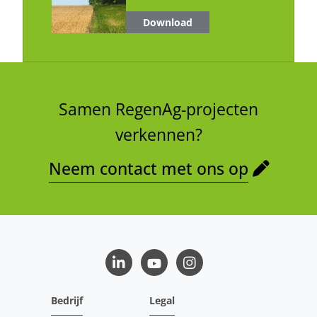
Download
Samen RegenAg-projecten
verkennen?
Neem contact met ons op
LinkedIn
Youtube
Instagram
Bedrijf
Legal