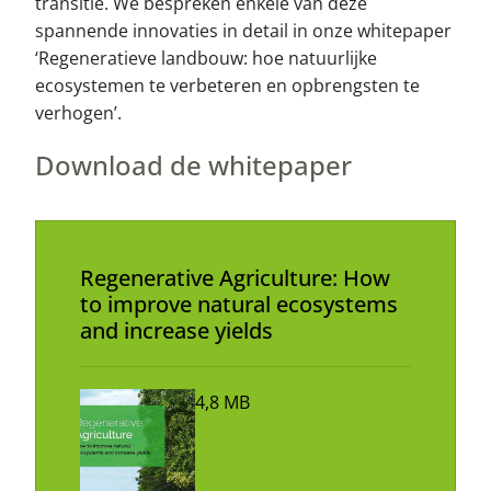
transitie. We bespreken enkele van deze
spannende innovaties in detail in onze whitepaper
‘Regeneratieve landbouw: hoe natuurlijke
ecosystemen te verbeteren en opbrengsten te
verhogen’.
Download de whitepaper
Regenerative Agriculture: How
to improve natural ecosystems
and increase yields
4,8 MB