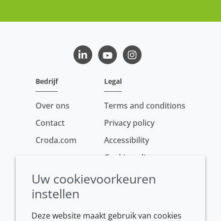
LinkedIn
Youtube
Instagram
Bedrijf
Legal
Over ons
Terms and conditions
Contact
Privacy policy
Croda.com
Accessibility
Cookie policy
Conditions of sale
Uw cookievoorkeuren
instellen
Deze website maakt gebruik van cookies