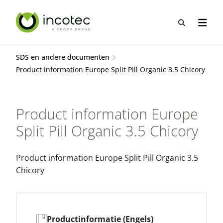
Sla
Sla
over
over
Open zo
Open n
naar
naar
hoofdpagina
menu
SDS en andere documenten
Product information Europe Split Pill Organic 3.5 Chicory
Product information Europe
Split Pill Organic 3.5 Chicory
Product information Europe Split Pill Organic 3.5
Chicory
Productinformatie (Engels)